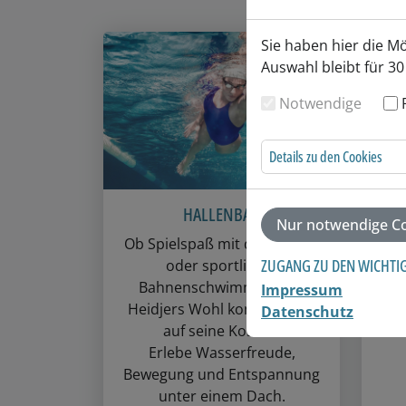
Sie haben hier die M
Auswahl bleibt für 30
Notwendige
Details zu den Cookies
HALLENBAD
Nur notwendige Co
Ob Spielspaß mit der Familie
ZUGANG ZU DEN WICHTI
oder sportliches
wo
Bahnenschwimmen – im
be
Impressum
Heidjers Wohl kommt jeder
E
Datenschutz
auf seine Kosten.
En
Erlebe Wasserfreude,
Bewegung und Entspannung
unter einem Dach.