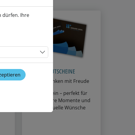
 dürfen. Ihre
GUTSCHEINE
zeptieren
,
Verschenken mit Freude
das
Gutschein – perfekt für
gen
besondere Momente und
und
individuelle Wünsche