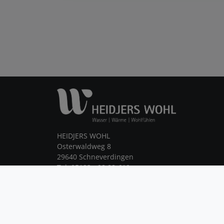
HEIDJERS WOHL
Osterwaldweg 8
29640 Schneverdingen
Tel. 05193 - 98 88-610
info@heidjers-wohl.de
Eine Einrichtung der Heidjers Stadtwerke