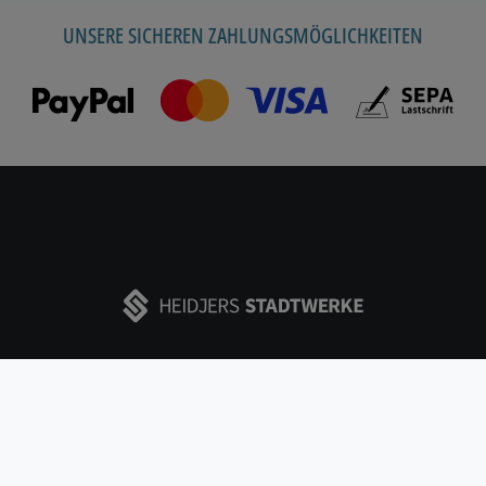
UNSERE SICHEREN ZAHLUNGSMÖGLICHKEITEN
© 2026 HEIDJERS WOHL | powered by entervo-access & HKS Systeme