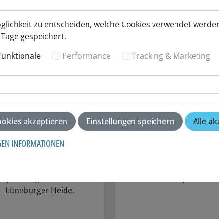
öglichkeit zu entscheiden, welche Cookies verwendet werden
 Tage gespeichert.
Funktionale
Performance
Tracking & Marketing
SAUNA
QUELLENBAD
okies akzeptieren
Einstellungen speichern
Alle ak
Abschalten, auftanken,
Natürlich schwimmen
GEN INFORMATIONEN
hlfühlen – deine Auszeit
natürlich wohlfühlen – 
ginnt im Heidjers Wohl.
Quellenbad Schneverdin
rlebe Wärme, Ruhe und
verbindet Sport, Spaß 
tspannung mitten in der
Natur pur.
Lüneburger Heide.